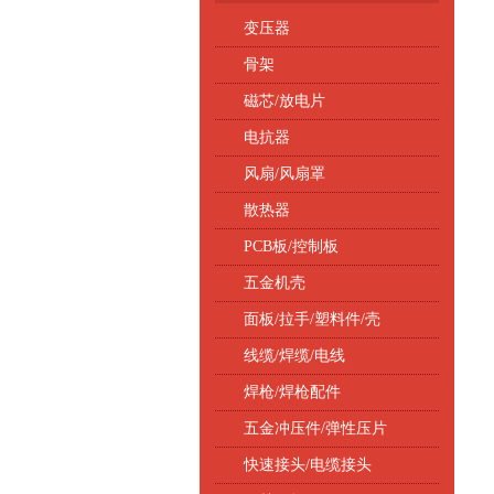
变压器
骨架
磁芯/放电片
电抗器
风扇/风扇罩
散热器
PCB板/控制板
五金机壳
面板/拉手/塑料件/壳
线缆/焊缆/电线
焊枪/焊枪配件
五金冲压件/弹性压片
快速接头/电缆接头